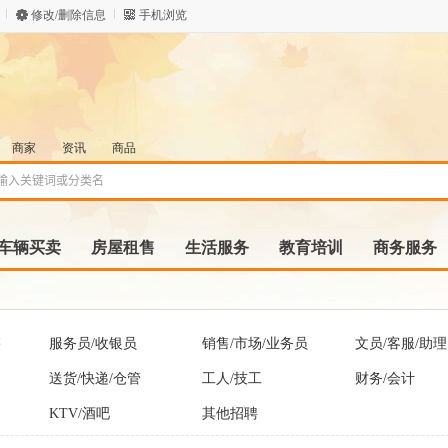
修改/删除信息
手机浏览
商家
资讯
商品
车辆买卖
房屋租售
生活服务
教育培训
商务服务
售
服务员/收银员
销售/市场/业务员
文员/客服/助理
送货/快递/仓管
工人/技工
财务/会计
KTV/酒吧
其他招聘