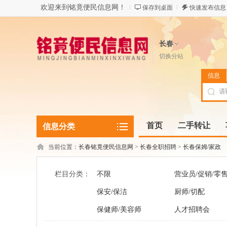
欢迎来到铭竟便民信息网！
保存到桌面
快速发布信息
长春
切换分站
信息
首页
二手转让
信息分类
当前位置：
长春铭竟便民信息网
>
长春全职招聘
>
长春保姆/家政
栏目分类：
不限
营业员/促销/零
保安/保洁
厨师/切配
保健师/美容师
人才招聘会