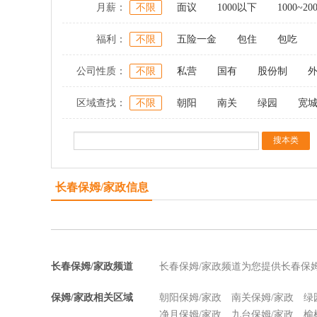
月薪：
不限
面议
1000以下
1000~20
福利：
不限
五险一金
包住
包吃
公司性质：
不限
私营
国有
股份制
区域查找：
不限
朝阳
南关
绿园
宽
长春保姆/家政信息
长春保姆/家政频道
长春保姆/家政频道为您提供长春保
保姆/家政相关区域
朝阳保姆/家政
南关保姆/家政
绿
净月保姆/家政
九台保姆/家政
榆