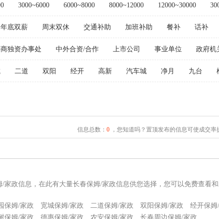
00
3000~6000
6000~8000
8000~12000
12000~30000
30
年底双薪
周末双休
交通补助
加班补助
餐补
话补
外商独资办事处
中外合资/合作
上市公司
事业单位
政府机
城
二道
双阳
经开
高新
汽车城
净月
九台
信息总数：
0
，您知道吗？置顶发布的信息可使成交率提
姆/家政信息，在此有大量长春保姆/家政信息供您选择，您可以免费查看和
园保姆/家政
宽城保姆/家政
二道保姆/家政
双阳保姆/家政
经开保姆
树保姆/家政
德惠保姆/家政
农安保姆/家政
长春周边保姆/家政