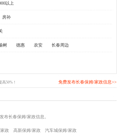
000以上
房补
关
榆树
德惠
农安
长春周边
免费发布长春保姆/家政信息>>
高50%！
发布长春保姆/家政信息。
/家政
高新保姆/家政
汽车城保姆/家政