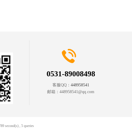
0531-89008498
客服QQ：
448958541
邮箱：
448958541@qq.com
89 second(s) , 5 queries