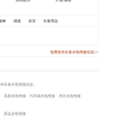
休闲娱乐
开锁/修锁
榆树
德惠
农安
长春周边
免费发布长春水电维修信息>>
！
发布长春水电维修信息。
修
高新水电维修
汽车城水电维修
净月水电维修
修
延边水电维修