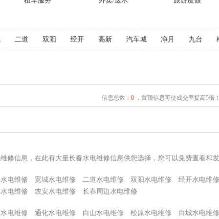
租车服务
外卖/送水
旅游度假
城
二道
双阳
经开
高新
汽车城
净月
九台
信息总数：
0
，置顶信息可使成交率提高5倍
电维修信息，在此有大量长春水电维修信息供您选择，您可以免费查看和
园水电维修
宽城水电维修
二道水电维修
双阳水电维修
经开水电维
惠水电维修
农安水电维修
长春周边水电维修
源水电维修
通化水电维修
白山水电维修
松原水电维修
白城水电维