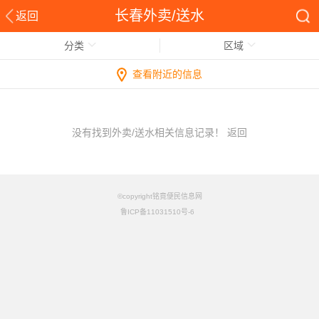
长春外卖/送水
返回
分类
区域
查看附近的信息
没有找到外卖/送水相关信息记录！
返回
©copyright铭竟便民信息网
鲁ICP备11031510号-6