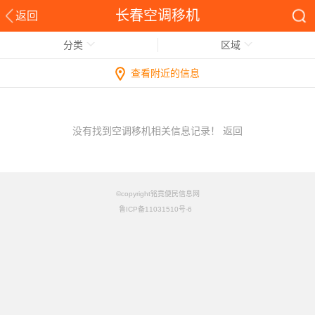
长春空调移机
返回
分类
区域
查看附近的信息
没有找到空调移机相关信息记录！
返回
©copyright铭竟便民信息网
鲁ICP备11031510号-6