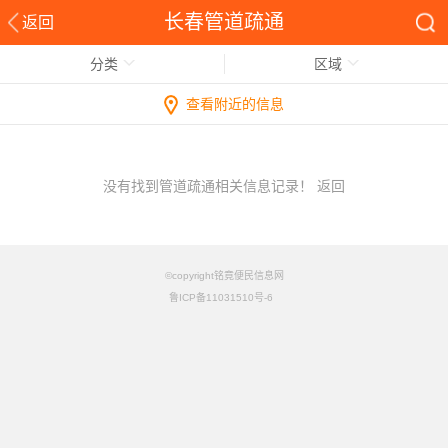
长春管道疏通
返回
分类
区域
查看附近的信息
没有找到管道疏通相关信息记录！
返回
©copyright铭竟便民信息网
鲁ICP备11031510号-6