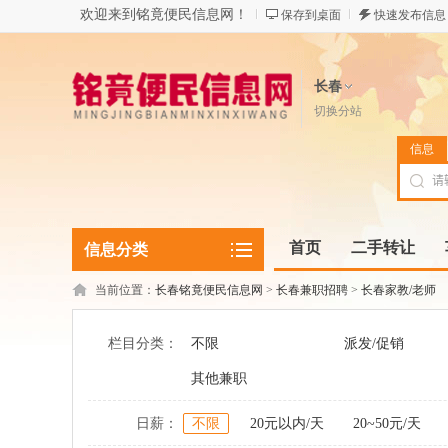
欢迎来到铭竟便民信息网！
保存到桌面
快速发布信息
长春
切换分站
信息
首页
二手转让
信息分类
当前位置：
长春铭竟便民信息网
>
长春兼职招聘
>
长春家教/老师
栏目分类：
不限
派发/促销
其他兼职
日薪：
不限
20元以内/天
20~50元/天