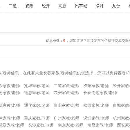
城
二道
双阳
经开
高新
汽车城
净月
九台
信息总数：
0
，您知道吗？置顶发布的信息可使成交率提
教/老师信息，在此有大量长春家教/老师信息供您选择，您可以免费查看和
园家教/老师
宽城家教/老师
二道家教/老师
双阳家教/老师
经开家教
树家教/老师
德惠家教/老师
农安家教/老师
长春周边家教/老师
源家教/老师
通化家教/老师
白山家教/老师
松原家教/老师
白城家教
津家教/老师
重庆家教/老师
广州家教/老师
深圳家教/老师
杭州家教
武汉家教/老师
长沙家教/老师
南京家教/老师
南昌家教/老师
西安家