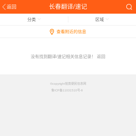
长春翻译/速记
返回
分类
区域
查看附近的信息
没有找到翻译/速记相关信息记录！
返回
©copyright铭竟便民信息网
鲁ICP备11031510号-6