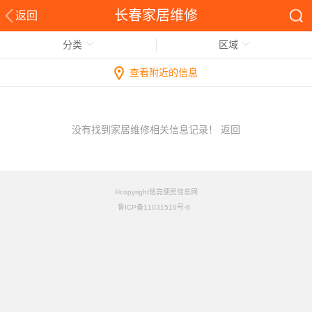
长春家居维修
返回
分类
区域
查看附近的信息
没有找到家居维修相关信息记录！
返回
©copyright铭竟便民信息网
鲁ICP备11031510号-6