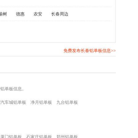
榆树
德惠
农安
长春周边
免费发布长春铝单板信息>>
！
春铝单板信息。
汽车城铝单板
净月铝单板
九台铝单板
厦门铝单板
石家庄铝单板
郑州铝单板