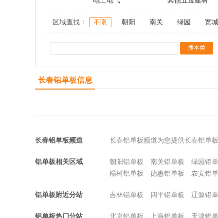
电工电气
其他五金建材
区域查找：
不限
朝阳
南关
绿园
宽
长春铝单板信息
长春铝单板频道
长春铝单板频道为您提供长春铝单
铝单板相关区域
朝阳铝单板
南关铝单板
绿园铝
榆树铝单板
德惠铝单板
农安铝
铝单板附近分站
吉林铝单板
四平铝单板
辽源铝
铝单板热门分站
北京铝单板
上海铝单板
天津铝