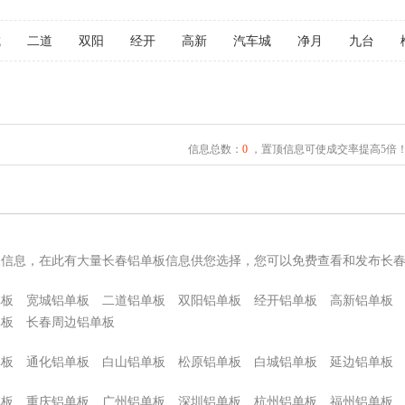
城
二道
双阳
经开
高新
汽车城
净月
九台
信息总数：
0
，置顶信息可使成交率提高5倍
板信息，在此有大量长春铝单板信息供您选择，您可以免费查看和发布长
单板
宽城铝单板
二道铝单板
双阳铝单板
经开铝单板
高新铝单板
单板
长春周边铝单板
单板
通化铝单板
白山铝单板
松原铝单板
白城铝单板
延边铝单板
单板
重庆铝单板
广州铝单板
深圳铝单板
杭州铝单板
福州铝单板